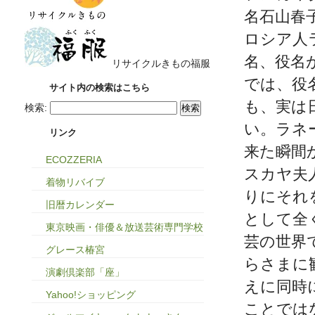
名石山春
ロシア人
名、役名
リサイクルきもの福服
では、役
サイト内の検索はこちら
も、実は
検索:
い。ラネ
リンク
来た瞬間
ECOZZERIA
スカヤ夫
着物リバイブ
りにそれ
旧暦カレンダー
として全
東京映画・俳優＆放送芸術専門学校
芸の世界
グレース椿宮
らさまに
演劇倶楽部「座」
えに同時
Yahoo!ショッピング
ことでは