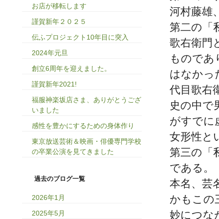
お店が移転します
河村藤雄
謹賀新年２０２５
第二の「
伝ふプロジェクト10年目に突入
歌右衛門
2024年元旦
ものであ
創立6周年を迎えました。
はなかっ
謹賀新年2021!
代目歌右
福服神楽坂店さま、ありがとうござ
史の中で
いました
がすでに
感性を豊かにするための身体作り
女形性と
東京放送芸術＆映画・俳優専門学校
第三の「
の卒業公演を見てきました
である。
過去のブログ一覧
本名、芸
かもこの
2026年1月
妙につな
2025年5月