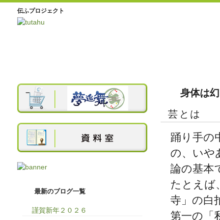
伝ふプロジェクト
身体は幻
芸とは
踊り手の
の、いや
論の基本
たとえば
最新のブログ一覧
寺」の白
謹賀新年２０２６
第一の「