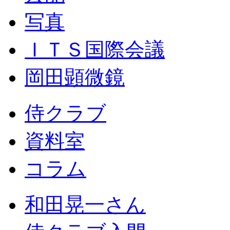
写真
ＩＴＳ国際会議
岡田顕微鏡
侍クラブ
資料室
コラム
和田晃一さん