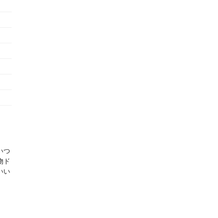
いつ
物ド
いい