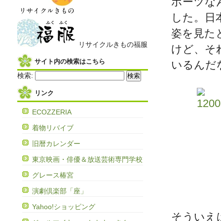
ポーツな
した。日
姿を見た
リサイクルきもの福服
けど、そ
サイト内の検索はこちら
いるんだ
検索:
リンク
ECOZZERIA
着物リバイブ
旧暦カレンダー
東京映画・俳優＆放送芸術専門学校
グレース椿宮
演劇倶楽部「座」
Yahoo!ショッピング
そういえ