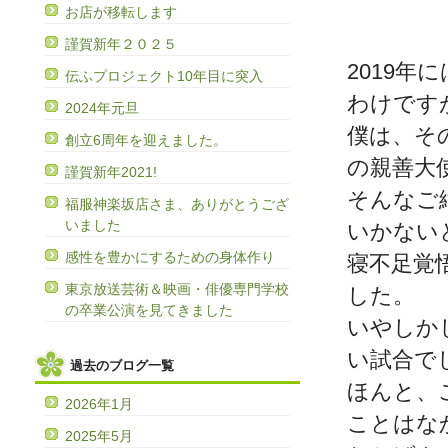
お店が移転します
謹賀新年２０２５
2019
伝ふプロジェクト10年目に突入
わけです
2024年元旦
僕は、そ
創立6周年を迎えました。
の親善大
謹賀新年2021!
そんなご
福服神楽坂店さま、ありがとうござ
いました
いかない
感性を豊かにするための身体作り
寝不足覚
東京放送芸術＆映画・俳優専門学校
した。
の卒業公演を見てきました
いやしか
い試合で
過去のブログ一覧
ほんと、
2026年1月
ことはな
2025年5月