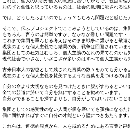
これは、個人の判断が個人の意志に基づくからで、観点を個
おのずと個性と思っているものは、社会の風潮に流される性
では、どうしたらよいのでしょう？もちろん問題だと感じた
そこで、伝ふプロジェクトでここみようとしているのは、集
もちろん、言うのは簡単ですが、なかなか難しい問題です・
これまで集団を重んじる考えはそのまま戦争に繋がると敬遠
現状のような個人主義でも結局の所、戦争は回避されていま
集団としての狂気はむしろ、個人主義のなれの果てなのかも
現代社会で小さな、いざこざが多いのはすべて個人主義から
古来日本人の智恵として残された言葉の数々をみても分かる
現在のような個人主義を賛美するような言葉を見つけるのは
自分の命より大切なものを見つけたときに腹がすわるといい
全ての芸道に於いて自分を無にすることを勧めています。
自分ができることを探すよりも、自分がしてはいけないこと
集団としての感受性のない人間が個を磨いても孤独になるだ
個に固執すればすぐに自分の才能という壁につきあたります
これらは、道徳的観点から、人を戒めるためにある言葉と勘