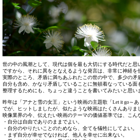
世の中の風潮として、現代は個を最も大切にする時代だと思
ですから、それに異をとなえるような発言は、非常に神経を
実際のところ、矛盾に満ちあふれたこの世の中で、多少の矛
自分も含め、かなり矛盾していることに無頓着なっている面
整理するためにも、ちょっと違うことを書いてみたいと思い
昨年は「アナと雪の女王」という映画の主題歌「Let it go～
でが、ヒットしましたが、似たような映画はたくさんありま
映像業界の今、伝えたい映画のテーマの価値基準では、こん
・自分は自由でありのままでよい。
・自分のやりたいことのためなら、全てを犠牲にしてよい。
・まず自分が幸せでなければ、他人を幸せに出来ない。