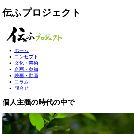
伝ふプロジェクト
ホーム
コンセプト
文化・芸術
企画・参加
映画・動画
コラム
問合せ
個人主義の時代の中で