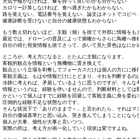
天気予報がなければ、傘を持って良いのかも分からない
カロリー計算しなければ、食べ過ぎたかもわからない。
路を覚えない、電話番号を覚えない、論文はネットでコピペ
健康診断を受けないと自分の健康状態もわからない
もう数え切れないほど、主観（個）を捨てて外部に情報をも
最近では、ドローンの普及によって俯瞰からさらに鳥瞰へ推
自分の得た視覚情報も捨てさって、歩いて見た景色はなにか
ところが、考え方になると、とたんに主観になります。
客観的観点を情報という無機物に置き換えて、
観点という立場を剥奪してフォーカスだけは個人の方にに移
客観主義は、もはや情報だけにとどまり、それを判断するの
冷静に考えれば、矛盾しているように思うのですが、そんな
情報というのは、経験を伴いませんので、判断材料としては
かといって個人はすでに経験を回避して客観主義に身を委ね
圧倒的な経験不足な状態なのです。
そんな状況下で「ありのままで～」と言われたら、それはマ
自分の価値基準だと思い込み、突き進んでしまうことになら
個人が大事、個性が大事と言いつつ。
実際の所は、考え方が画一化していく現状は変ですよね。