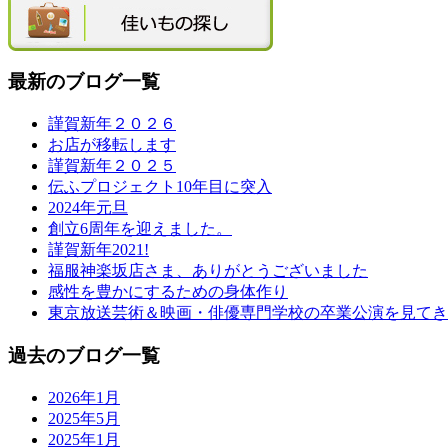
最新のブログ一覧
謹賀新年２０２６
お店が移転します
謹賀新年２０２５
伝ふプロジェクト10年目に突入
2024年元旦
創立6周年を迎えました。
謹賀新年2021!
福服神楽坂店さま、ありがとうございました
感性を豊かにするための身体作り
東京放送芸術＆映画・俳優専門学校の卒業公演を見てき
過去のブログ一覧
2026年1月
2025年5月
2025年1月