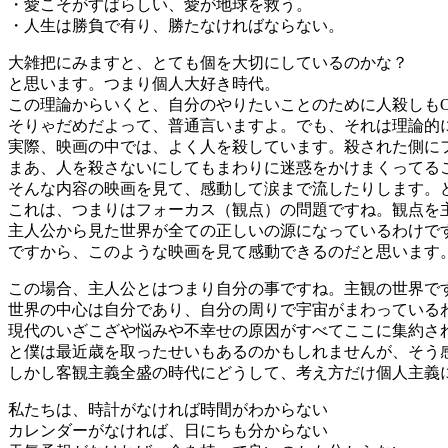
・愛こそがすばらしい、愛が地球を救う。
・人生は勝負で有り、勝たなければならない。
大雑把にみますと、とても個を大切にしているのかな？
と思います。つまり個人大好き時代。
この理論からいくと、自分のやりたいことのために人殺しも
そりゃだめだよって、普通言いますよ。でも、それは理論的
実際、映画の中では、よく人を殺しています。殺された側に
まあ、人を殺さないにしてもまわりに迷惑をかけまくってる
そんな内容の映画を見て、感動して涙まで流したりします。
これは、つまりはフォーカス（観点）の問題ですね。観点を
主人公から見た世界が全ての正しいの源になっているわけで
ですから、このような映画を見て感動できるのだと思います
この場合、主人公とはつまり自分の事ですね。主観の世界で
世界の中心は自分であり、自分の周りで宇宙がまわっている
現代のいざこざや悩みや不幸せの原因がすべてここに集約さ
と僕は最近歳を取ったせいもあるのかもしれませんが、そう
しかし客観主義全盛の時代にどうして、考え方だけ個人主義
私たちは、時計がなければ時間がわからない
カレンダーがなければ、日にちも分からない