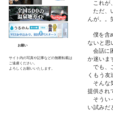
これが、
ただ、い
んが。。
僕を含め
ないと思
お願い
会話に困
サイト内の写真や記事などの無断転載は
か迷いま
ご遠慮ください。
でも、こ
よろしくお願いいたします。
くもう友
そんな気
提供され
そういっ
い試みだ