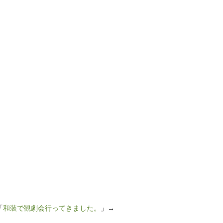
「
和装で観劇会行ってきました。
」→