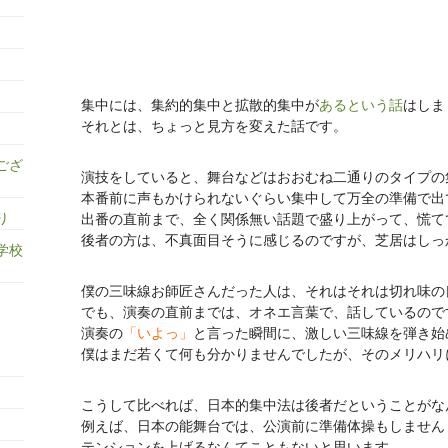
集中には、集約的集中と拡散的集中が
あるという話
はしま
それとは、ちょっと見方を変えた話です。
ござ
演技をしていると、舞台などはおおむね二通りのタイプの
本番前に声もかけられないぐらい集中して万全の準備で出
り
出番の直前まで、全く関係無い話題で盛り上がって、慌て
後者の方は、不真面目そうに感じるのですが、芝居はしっ
学校
僕の三味線お師匠さんだった人は、それはそれは切れ味の
でも、演奏の直前までは、オネエ言葉で、話しているので
演奏の
「いよっ」
と言った瞬間に、激しい三味線を弾き始
僕はまだ若くて何も分かりませんでしたが、そのメリハリ
こうして比べれば、日本的集中法は後者だということがな
例えば、日本の能舞台では、公演前に準備体操もしません
テンションを上げるなんてこともないと思います。