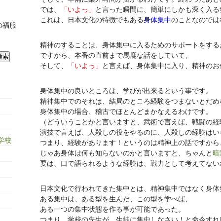
では、
「いよっ」
と言った瞬間に、簡単にしかも深く入る
これは、日本文化の特徴でもある
身体集中
のことなのでは
の福服
精神のすることは、身体集中に入るためのサポートをする
ですから、本番の直前まで馬鹿な話をしていて、
そして、
「いよっ」
と言えば、身体集中に入り、精神のお
身体集中の良いところは、学びが出来るという事です。
精神集中でのそれは、結局のところ経験をつまないとだめ
身体集中の場合、稽古でほとんどまかなえるわけです。
（どういうことかと言いますと、武術で言えば、戦闘の経
演技で言えば、人殺しの役をやるのに、人殺しの経験はい
学校
つまり、経験があります！というのは精神上の話ですから
じゃあ身体は何も知らないのかと言いますと、ちゃんと
暗
要は、口で語られるような経験は、戦力として考えてない
日本文化で行われてきた集中とは、精神集中ではなく身体
ある集中は、ある型を生んだ、この型を学べば、
ある一つの集中状態を作る事が可能であった。
つまり、学校の先生が、生徒に集中しなさい！と命令すれ