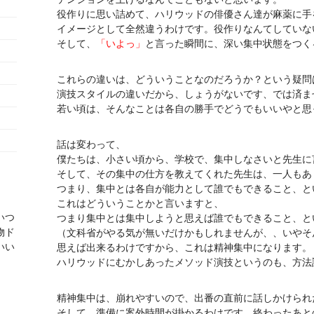
役作りに思い詰めて、ハリウッドの俳優さん達が麻薬に手
イメージとして全然違うわけです。役作りなんてしていな
そして、
「いよっ」
と言った瞬間に、深い集中状態をつく
これらの違いは、どういうことなのだろうか？という疑問
演技スタイルの違いだから、しょうがないです、では済ま
若い頃は、そんなことは各自の勝手でどうでもいいやと思
話は変わって、
僕たちは、小さい頃から、学校で、集中しなさいと先生に
そして、その集中の仕方を教えてくれた先生は、一人もあ
つまり、集中とは各自が能力として誰でもできること、と
これはどういうことかと言いますと、
いつ
つまり集中とは集中しようと思えば誰でもできること、と
物ド
（文科省がやる気が無いだけかもしれませんが、、いやそ
いい
思えば出来るわけですから、これは精神集中になります。
ハリウッドにむかしあったメソッド演技というのも、方法
精神集中は、崩れやすいので、出番の直前に話しかけられ
そして、準備に案外時間が掛かるわけです。終わったあと