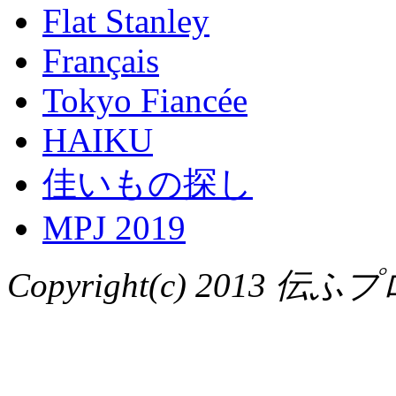
Flat Stanley
Français
Tokyo Fiancée
HAIKU
佳いもの探し
MPJ 2019
Copyright(c) 2013 伝ふプ