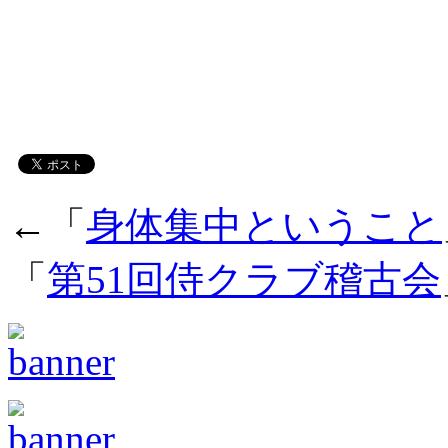
←「
身体集中ということ
「
第51回侍クラブ稽古会