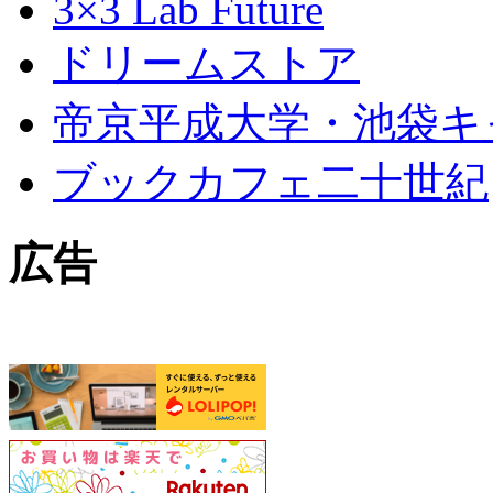
3×3 Lab Future
ドリームストア
帝京平成大学・池袋キ
ブックカフェ二十世紀
広告